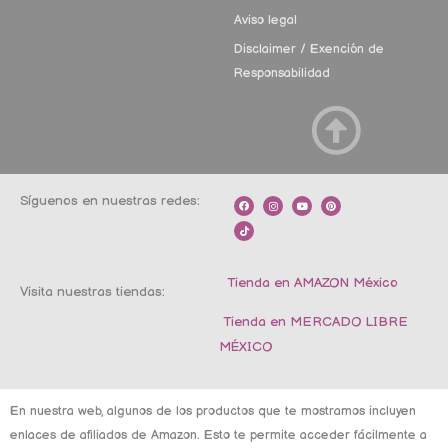
Aviso legal
Disclaimer / Exención de
Responsabilidad
Síguenos en nuestras redes:
F
T
I
Y
P
a
i
n
o
i
c
k
s
u
n
e
t
t
t
t
b
o
a
u
e
o
k
g
b
r
o
r
e
e
k
a
s
m
t
Tienda en AMAZON México
Visita nuestras tiendas:
Tienda en MERCADO LIBRE
MÉXICO
En nuestra web, algunos de los productos que te mostramos incluyen
enlaces de afiliados de Amazon. Esto te permite acceder fácilmente a