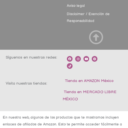
Aviso legal
Disclaimer / Exención de
Responsabilidad
Síguenos en nuestras redes:
F
T
I
Y
P
a
i
n
o
i
c
k
s
u
n
e
t
t
t
t
b
o
a
u
e
o
k
g
b
r
o
r
e
e
k
a
s
m
t
Tienda en AMAZON México
Visita nuestras tiendas:
Tienda en MERCADO LIBRE
MÉXICO
En nuestra web, algunos de los productos que te mostramos incluyen
enlaces de afiliados de Amazon. Esto te permite acceder fácilmente a