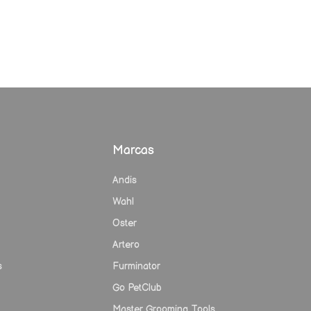
Marcas
Andis
Wahl
Oster
Artero
s
Furminator
Go PetClub
Master Grooming Tools