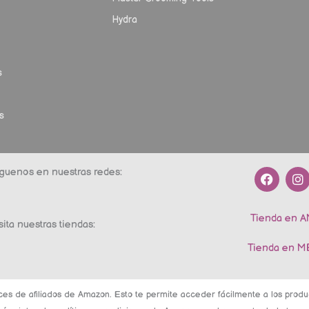
Hydra
s
s
F
I
guenos en nuestras redes:
a
n
c
s
e
t
Tienda en 
b
a
sita nuestras tiendas:
o
g
o
r
Tienda en 
k
a
m
ces de afiliados de Amazon. Esto te permite acceder fácilmente a los pro