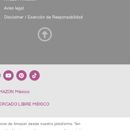
Aviso legal
Disclaimer / Exención de Responsabilidad
Y
P
T
o
i
i
u
n
k
t
t
t
AMAZON México
u
e
o
b
r
k
e
e
MERCADO LIBRE MÉXICO
s
t
ductos de Amazon desde nuestra plataforma. Ten