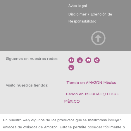
Aviso legal
Disclaimer / Exención de
Responsabilidad
Síguenos en nuestras redes:
F
T
I
Y
P
a
i
n
o
i
c
k
s
u
n
e
t
t
t
t
b
o
a
u
e
o
k
g
b
r
o
r
e
e
k
a
s
m
t
Tienda en AMAZON México
Visita nuestras tiendas:
Tienda en MERCADO LIBRE
MÉXICO
En nuestra web, algunos de los productos que te mostramos incluyen
enlaces de afiliados de Amazon. Esto te permite acceder fácilmente a