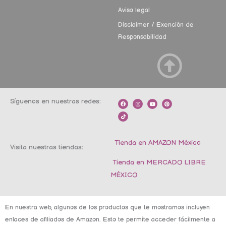
Aviso legal
Disclaimer / Exención de
Responsabilidad
Síguenos en nuestras redes:
F
T
I
Y
P
a
i
n
o
i
c
k
s
u
n
e
t
t
t
t
b
o
a
u
e
o
k
g
b
r
o
r
e
e
k
a
s
m
t
Tienda en AMAZON México
Visita nuestras tiendas:
Tienda en MERCADO LIBRE
MÉXICO
En nuestra web, algunos de los productos que te mostramos incluyen
enlaces de afiliados de Amazon. Esto te permite acceder fácilmente a