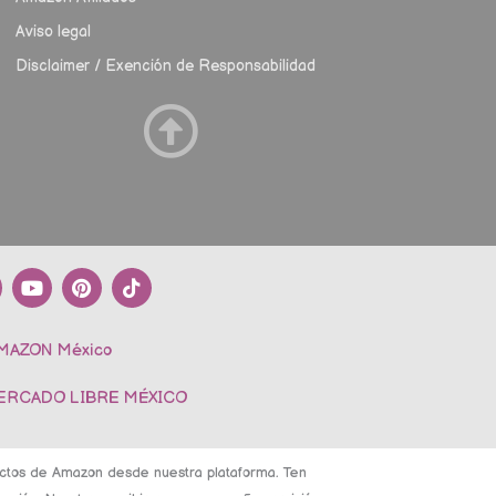
Aviso legal
Disclaimer / Exención de Responsabilidad
Y
P
T
o
i
i
u
n
k
t
t
t
AMAZON México
u
e
o
b
r
k
e
e
MERCADO LIBRE MÉXICO
s
t
ductos de Amazon desde nuestra plataforma. Ten