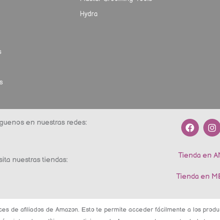
Hydra
s
s
F
I
guenos en nuestras redes:
a
n
c
s
e
t
Tienda en 
b
a
sita nuestras tiendas:
o
g
o
r
Tienda en 
k
a
m
ces de afiliados de Amazon. Esto te permite acceder fácilmente a los pro