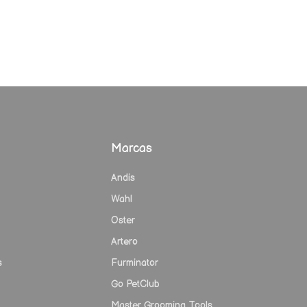
Marcas
Andis
Wahl
Oster
Artero
s
Furminator
Go PetClub
Master Grooming Tools