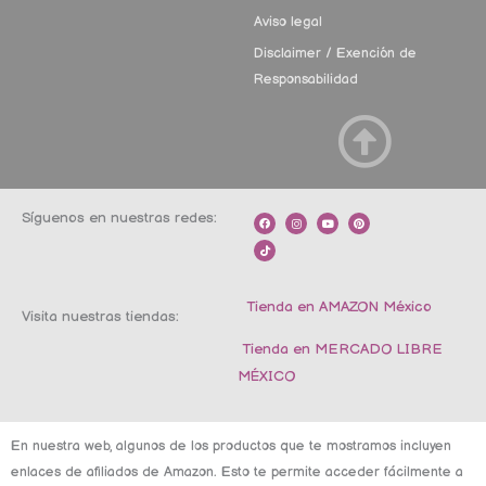
Aviso legal
Disclaimer / Exención de
Responsabilidad
Síguenos en nuestras redes:
F
T
I
Y
P
a
i
n
o
i
c
k
s
u
n
e
t
t
t
t
b
o
a
u
e
o
k
g
b
r
o
r
e
e
k
a
s
m
t
Tienda en AMAZON México
Visita nuestras tiendas:
Tienda en MERCADO LIBRE
MÉXICO
En nuestra web, algunos de los productos que te mostramos incluyen
enlaces de afiliados de Amazon. Esto te permite acceder fácilmente a