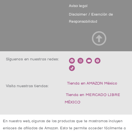
Aviso legal
Disclaimer / Exención de
Responsabilidad
Síguenos en nuestras redes:
F
T
I
Y
P
a
i
n
o
i
c
k
s
u
n
e
t
t
t
t
b
o
a
u
e
o
k
g
b
r
o
r
e
e
k
a
s
m
t
Tienda en AMAZON México
Visita nuestras tiendas:
Tienda en MERCADO LIBRE
MÉXICO
En nuestra web, algunos de los productos que te mostramos incluyen
enlaces de afiliados de Amazon. Esto te permite acceder fácilmente a