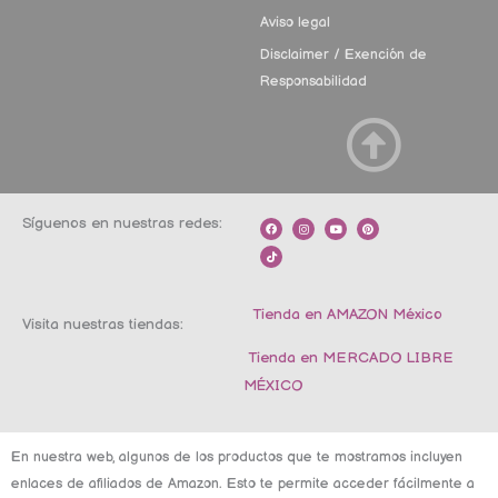
Aviso legal
Disclaimer / Exención de
Responsabilidad
Síguenos en nuestras redes:
F
T
I
Y
P
a
i
n
o
i
c
k
s
u
n
e
t
t
t
t
b
o
a
u
e
o
k
g
b
r
o
r
e
e
k
a
s
m
t
Tienda en AMAZON México
Visita nuestras tiendas:
Tienda en MERCADO LIBRE
MÉXICO
En nuestra web, algunos de los productos que te mostramos incluyen
enlaces de afiliados de Amazon. Esto te permite acceder fácilmente a