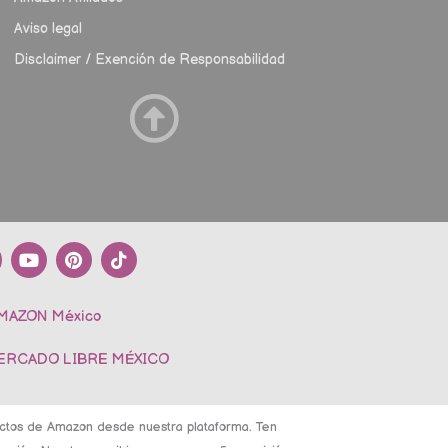
Aviso legal
Disclaimer / Exención de Responsabilidad
Y
P
T
o
i
i
u
n
k
t
t
t
AMAZON México
u
e
o
b
r
k
e
e
MERCADO LIBRE MÉXICO
s
t
ductos de Amazon desde nuestra plataforma. Ten