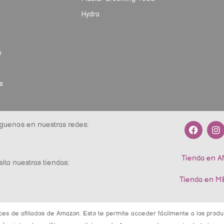
Hydra
s
s
F
I
guenos en nuestras redes:
a
n
c
s
e
t
Tienda en 
b
a
sita nuestras tiendas:
o
g
o
r
Tienda en 
k
a
m
ces de afiliados de Amazon. Esto te permite acceder fácilmente a los pro