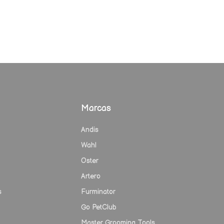
Marcas
Andis
Wahl
Oster
Artero
s
Furminator
Go PetClub
Master Grooming Tools