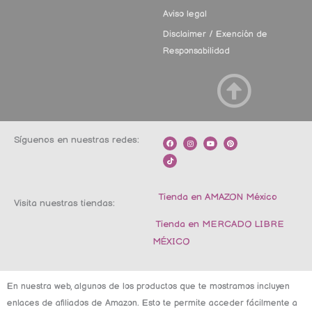
Aviso legal
Disclaimer / Exención de
Responsabilidad
Síguenos en nuestras redes:
F
T
I
Y
P
a
i
n
o
i
c
k
s
u
n
e
t
t
t
t
b
o
a
u
e
o
k
g
b
r
o
r
e
e
k
a
s
m
t
Tienda en AMAZON México
Visita nuestras tiendas:
Tienda en MERCADO LIBRE
MÉXICO
En nuestra web, algunos de los productos que te mostramos incluyen
enlaces de afiliados de Amazon. Esto te permite acceder fácilmente a