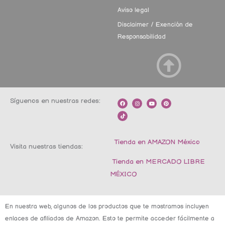
Aviso legal
Disclaimer / Exención de
Responsabilidad
Síguenos en nuestras redes:
F
T
I
Y
P
a
i
n
o
i
c
k
s
u
n
e
t
t
t
t
b
o
a
u
e
o
k
g
b
r
o
r
e
e
k
a
s
m
t
Tienda en AMAZON México
Visita nuestras tiendas:
Tienda en MERCADO LIBRE
MÉXICO
En nuestra web, algunos de los productos que te mostramos incluyen
enlaces de afiliados de Amazon. Esto te permite acceder fácilmente a