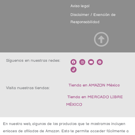
Aviso legal
Disclaimer / Exención de
Responsabilidad
Síguenos en nuestras redes:
F
T
I
Y
P
a
i
n
o
i
c
k
s
u
n
e
t
t
t
t
b
o
a
u
e
o
k
g
b
r
o
r
e
e
k
a
s
m
t
Tienda en AMAZON México
Visita nuestras tiendas:
Tienda en MERCADO LIBRE
MÉXICO
En nuestra web, algunos de los productos que te mostramos incluyen
enlaces de afiliados de Amazon. Esto te permite acceder fácilmente a