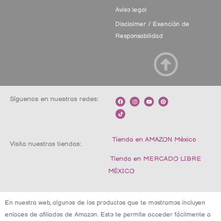
Aviso legal
Disclaimer / Exención de
Responsabilidad
Síguenos en nuestras redes:
F
T
I
Y
P
a
i
n
o
i
c
k
s
u
n
e
t
t
t
t
b
o
a
u
e
o
k
g
b
r
o
r
e
e
k
a
s
m
t
Tienda en AMAZON México
Visita nuestras tiendas:
Tienda en MERCADO LIBRE
MÉXICO
En nuestra web, algunos de los productos que te mostramos incluyen
enlaces de afiliados de Amazon. Esto te permite acceder fácilmente a