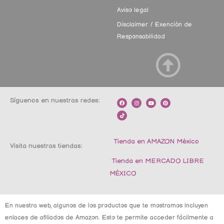
Aviso legal
Disclaimer / Exención de
Responsabilidad
Síguenos en nuestras redes:
F
T
I
Y
P
a
i
n
o
i
c
k
s
u
n
e
t
t
t
t
b
o
a
u
e
o
k
g
b
r
o
r
e
e
k
a
s
m
t
Tienda en AMAZON México
Visita nuestras tiendas:
Tienda en MERCADO LIBRE
MÉXICO
En nuestra web, algunos de los productos que te mostramos incluyen
enlaces de afiliados de Amazon. Esto te permite acceder fácilmente a