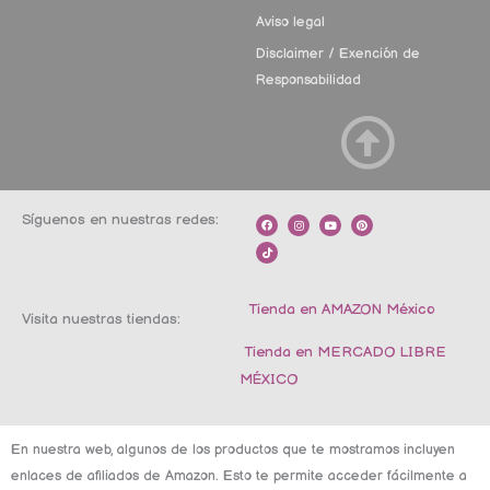
Aviso legal
Disclaimer / Exención de
Responsabilidad
Síguenos en nuestras redes:
F
T
I
Y
P
a
i
n
o
i
c
k
s
u
n
e
t
t
t
t
b
o
a
u
e
o
k
g
b
r
o
r
e
e
k
a
s
m
t
Tienda en AMAZON México
Visita nuestras tiendas:
Tienda en MERCADO LIBRE
MÉXICO
En nuestra web, algunos de los productos que te mostramos incluyen
enlaces de afiliados de Amazon. Esto te permite acceder fácilmente a