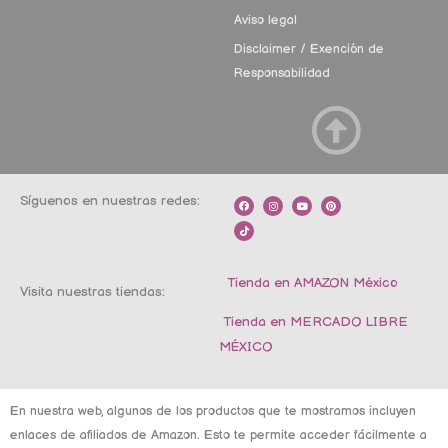
Aviso legal
Disclaimer / Exención de
Responsabilidad
Síguenos en nuestras redes:
F
T
I
Y
P
a
i
n
o
i
c
k
s
u
n
e
t
t
t
t
b
o
a
u
e
o
k
g
b
r
o
r
e
e
k
a
s
m
t
Tienda en AMAZON México
Visita nuestras tiendas:
Tienda en MERCADO LIBRE
MÉXICO
En nuestra web, algunos de los productos que te mostramos incluyen
enlaces de afiliados de Amazon. Esto te permite acceder fácilmente a