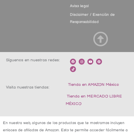
Aviso legal
Disclaimer / Exención de
Responsabilidad
Síguenos en nuestras redes:
F
T
I
Y
P
a
i
n
o
i
c
k
s
u
n
e
t
t
t
t
b
o
a
u
e
o
k
g
b
r
o
r
e
e
k
a
s
m
t
Tienda en AMAZON México
Visita nuestras tiendas:
Tienda en MERCADO LIBRE
MÉXICO
En nuestra web, algunos de los productos que te mostramos incluyen
enlaces de afiliados de Amazon. Esto te permite acceder fácilmente a