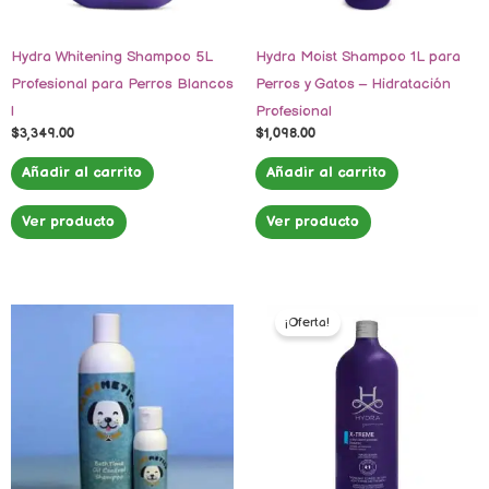
Hydra Whitening Shampoo 5L
Hydra Moist Shampoo 1L para
Profesional para Perros Blancos
Perros y Gatos – Hidratación
|
Profesional
$
3,349.00
$
1,098.00
Añadir al carrito
Añadir al carrito
Ver producto
Ver producto
El
El
precio
precio
¡Oferta!
original
actual
era:
es:
$1,185.00.
$1,098.00.