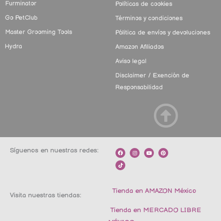
Furminator
Políticas de cookies
Go PetClub
Términos y condiciones
Master Grooming Tools
Pólitica de envíos y devoluciones
Hydra
Amazon Afiliados
Aviso legal
Disclaimer / Exención de
Responsabilidad
Síguenos en nuestras redes:
F
T
I
Y
P
a
i
n
o
i
c
k
s
u
n
e
t
t
t
t
b
o
a
u
e
o
k
g
b
r
o
r
e
e
k
a
s
m
t
Tienda en AMAZON México
Visita nuestras tiendas:
Tienda en MERCADO LIBRE