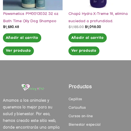
Pawsmetics PM0013032 32 oz
Chapú Hydra X-Treme 1lt, elimina
Bath Time Oily Dog Shampoo
suciedad a profundidad.
$
1,680.48
$
1,185.00
$
1,098.00
Añadir al carrito
Añadir al carrito
Ver producto
Ver producto
Productos
Cepillos
Amamos a los animales y
queremos lo mejor para su
Cortauñas
salud y bienestar. Por eso,
Cursos on-line
hemos creado este sitio web,
Bienestar especial
donde encontrarás una amplia